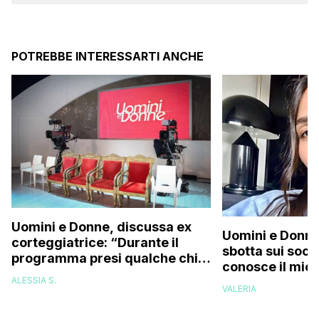
POTREBBE INTERESSARTI ANCHE
Uomini e Donne, discussa ex
Uomini e Donne,
corteggiatrice: “Durante il
sbotta sui socia
programma presi qualche chilo
conosce il mio
e mi riempirono di insulti, la
deve permetter
ALESSIA S.
presi talmente male che…”
VALERIA