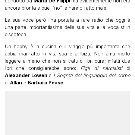
condotto da
Maria De Filippi
ma evidentemente non era
ancora pronta e quei “no” le hanno fatto male.
La sua voce però l’ha portata a fare radio che oggi è
una parte importantissima della sua vita e la vocalist in
discoteca.
Un hobby è la cucina e il viaggio più importante che
abbia mai fatto in vita sua è a Ibiza. Non ama molto
leggere a meno che non si tratti di libri-cura; infatti due
libri che consiglierebbe sono:
Figli di narcisisti
di
Alexander Lowen
e
I Segreti del linguaggio del corpo
di
Allan
e
Barbara Pease
.