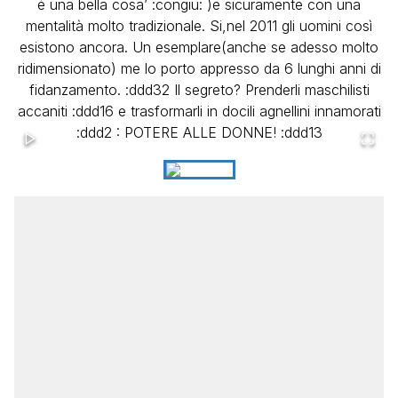
è una bella cosa’ :congiu: )e sicuramente con una
mentalità molto tradizionale. Si,nel 2011 gli uomini così
esistono ancora. Un esemplare(anche se adesso molto
ridimensionato) me lo porto appresso da 6 lunghi anni di
fidanzamento. :ddd32 Il segreto? Prenderli maschilisti
accaniti :ddd16 e trasformarli in docili agnellini innamorati
:ddd2 : POTERE ALLE DONNE! :ddd13