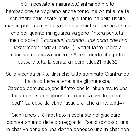
più impostato e misurato,Gianfranco molto
bambacione,se vogliamo anche tonto ma,oh,mi a me fa
schiattare dalle risate! :grin Ogni tanto ha delle uscite
magari poco carine,magari da maschietto superficiale ma
che per quanto mi riguarda valgono l’intera puntata!
(memorabile il
‘I contenuti contano…ma dopo che t’ho
vista’
:ddd21 :ddd21 :ddd21 ). Vorrei tanto uscire a
mangiare una pizza con lui e Alfieri…credo che potrei
passare tutta la serata a ridere. :ddd21 :ddd32
Sulla vicenda di Rita direi che tutto sommato Gianfranco
ha fatto bene a tenerla se gli interessa.
Capisco,comunque,che il fatto che lei abbia avuto una
storia con il suo migliore amico possa averlo frenato.
:ddd11 La cosa darebbe fastidio anche a me. :ddd47
Gianfranco si è mostrato maschilista nel giudicare il
comportamento delle corteggiatrici (‘se io conosco una
in chat va bene,se una donna conosce uno in chat non