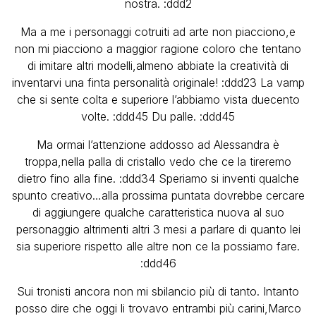
nostra. :ddd2
Ma a me i personaggi cotruiti ad arte non piacciono,e
non mi piacciono a maggior ragione coloro che tentano
di imitare altri modelli,almeno abbiate la creatività di
inventarvi una finta personalità originale! :ddd23 La vamp
che si sente colta e superiore l’abbiamo vista duecento
volte. :ddd45 Du palle. :ddd45
Ma ormai l’attenzione addosso ad Alessandra è
troppa,nella palla di cristallo vedo che ce la tireremo
dietro fino alla fine. :ddd34 Speriamo si inventi qualche
spunto creativo…alla prossima puntata dovrebbe cercare
di aggiungere qualche caratteristica nuova al suo
personaggio altrimenti altri 3 mesi a parlare di quanto lei
sia superiore rispetto alle altre non ce la possiamo fare.
:ddd46
Sui tronisti ancora non mi sbilancio più di tanto. Intanto
posso dire che oggi li trovavo entrambi più carini,Marco