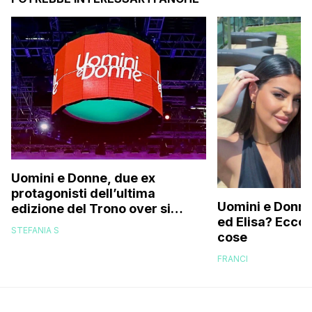
Uomini e Donne, due ex
protagonisti dell’ultima
Uomini e Donne,
edizione del Trono over si
ed Elisa? Ecco
stanno frequentando fuori dal
STEFANIA S
cose
programma: ecco chi sono
FRANCI