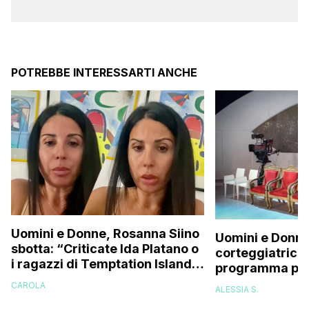
POTREBBE INTERESSARTI ANCHE
Uomini e Donne, Rosanna Siino
Uomini e Donne
sbotta: “Criticate Ida Platano o
corteggiatrice:
i ragazzi di Temptation Island
programma pres
perché vi rode il cul* che…”
e mi riempirono 
CAROLA
ALESSIA S.
presi talmente