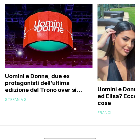
Uomini e Donne, due ex
protagonisti dell’ultima
Uomini e Donne,
edizione del Trono over si
ed Elisa? Ecco
stanno frequentando fuori dal
STEFANIA S
cose
programma: ecco chi sono
FRANCI