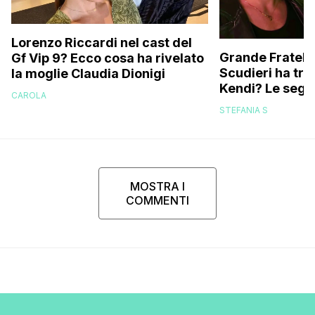
Lorenzo Riccardi nel cast del
Grande Fratello
Gf Vip 9? Ecco cosa ha rivelato
Scudieri ha tra
la moglie Claudia Dionigi
Kendi? Le segna
CAROLA
replica dell’ex 
STEFANIA S
MOSTRA I
COMMENTI