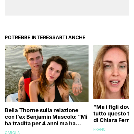
POTREBBE INTERESSARTI ANCHE
“Ma i figli dove
Bella Thorne sulla relazione
tutto questo te
con l’ex Benjamin Mascolo: “Mi
di Chiara Ferra
ha tradita per 4 anni ma ha
risponde anche 
sostenuto che non contava
FRANCI
essere ingrass
CAROLA