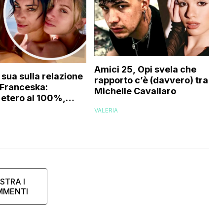
Amici 25, Opi svela che
 sua sulla relazione
rapporto c’è (davvero) tra lui
e Franceska:
Michelle Cavallaro
etero al 100%,
 che…”
VALERIA
STRA I
MMENTI