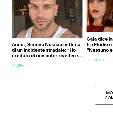
Gaia dice la
tra Elodie 
Amici, Simone Nolasco vittima
“Nessuno è 
di un incidente stradale: “Ho
trovo folle
creduto di non poter rivedere
STEFANIA S
più la mia famiglia”
VALERIA
MO
CO