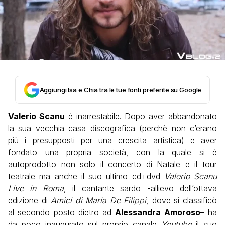
Aggiungi Isa e Chia tra le tue fonti preferite su Google
Valerio Scanu
è inarrestabile. Dopo aver abbandonato
la sua vecchia casa discografica (perchè non c’erano
più i presupposti per una crescita artistica) e aver
fondato una propria società, con la quale si è
autoprodotto non solo il concerto di Natale e il tour
teatrale ma anche il suo ultimo cd+dvd
Valerio Scanu
Live in Roma
, il cantante sardo -allievo dell’ottava
edizione di
Amici di Maria De Filippi
, dove si classificò
al secondo posto dietro ad
Alessandra Amoroso
– ha
da poco inaugurato sul proprio canale
Youtube
il suo