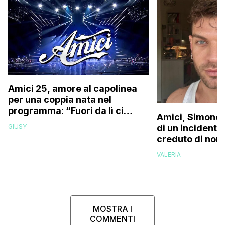
Amici 25, amore al capolinea
per una coppia nata nel
programma: “Fuori da lì ci
Amici, Simone 
siamo resi conto che…”
GIUSY
di un incidente
creduto di non 
più la mia fami
VALERIA
MOSTRA I
COMMENTI