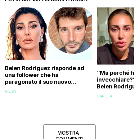
Belen Rodriguez risponde ad
“Ma perché hai
una follower che ha
invecchiare?”: l
paragonato il suo nuovo
Belen Rodriguez
compagno all’ex marito
GIUSY
Stefano De Martino
CAROLA
MOSTRA I