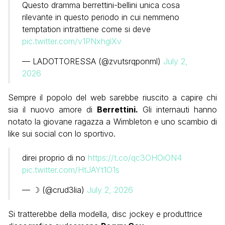
Questo dramma berrettini-bellini unica cosa
rilevante in questo periodo in cui nemmeno
temptation intrattiene come si deve
pic.twitter.com/v1PNxhglXv
— LADOTTORESSA (@zvutsrqponml)
July 2,
2026
Sempre il popolo del web sarebbe riuscito a capire chi
sia il nuovo amore di
Berrettini.
Gli internauti hanno
notato la giovane ragazza a Wimbleton e uno scambio di
like sui social con lo sportivo.
direi proprio di no
https://t.co/qc3OHOiON4
pic.twitter.com/HtJAYt1O1s
— ☽ (@crud3lia)
July 2, 2026
Si tratterebbe della modella, disc jockey e produttrice