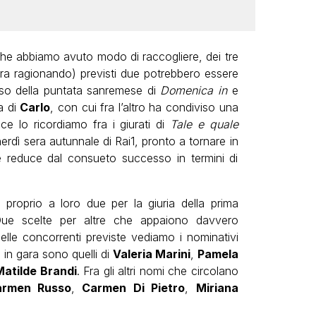
che abbiamo avuto modo di raccogliere, dei tre
ora ragionando) previsti due potrebbero essere
sso della puntata sanremese di
Domenica in
e
a di
Carlo
, con cui fra l’altro ha condiviso una
ce lo ricordiamo fra i giurati di
Tale e quale
nerdì sera autunnale di Rai1, pronto a tornare in
e reduce dal consueto successo in termini di
roprio a loro due per la giuria della prima
Due scelte per altre che appaiono davvero
elle concorrenti previste vediamo i nominativi
l in gara sono quelli di
Valeria Marini
,
Pamela
Matilde Brandi
. Fra gli altri nomi che circolano
armen Russo
,
Carmen Di Pietro
,
Miriana