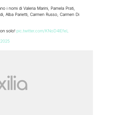
no i nomi di Valeria Marini, Pamela Prati,
ndi, Alba Parietti, Carmen Russo, Carmen Di
non solo!
pic.twitter.com/KNoD4lEfeL
 2025