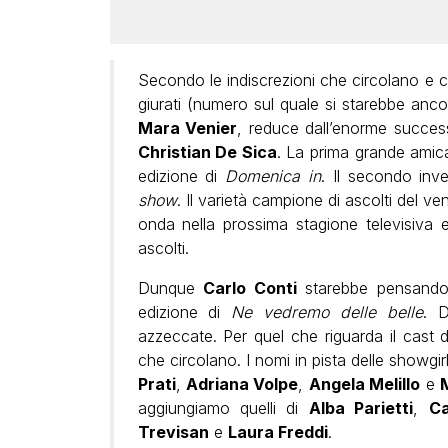
Secondo le indiscrezioni che circolano e 
giurati (numero sul quale si starebbe anc
Mara Venier
, reduce dall’enorme succe
Christian De Sica
. La prima grande amic
edizione di
Domenica in
. Il secondo inve
show
. Il varietà campione di ascolti del ve
onda nella prossima stagione televisiva 
ascolti.
Dunque
Carlo Conti
starebbe pensando p
edizione di
Ne vedremo delle belle
. 
azzeccate. Per quel che riguarda il cast d
che circolano. I nomi in pista delle showgir
Prati
,
Adriana Volpe
,
Angela Melillo
e
aggiungiamo quelli di
Alba Parietti
,
C
Trevisan
e
Laura Freddi
.