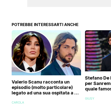
POTREBBE INTERESSARTI ANCHE
Stefano De 
Valerio Scanu racconta un
per Sanrem
episodio (molto particolare)
quale famos
legato ad una sua ospitata a Le
relativo en
Iene mai andata in onda: “Belen
GIUSY
paparazzat
CAROLA
Rodriguez ha smesso di
rispondermi al telefono”