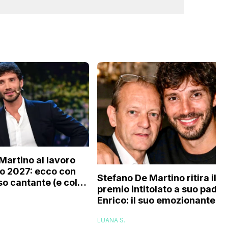
Martino al lavoro
o 2027: ecco con
Stefano De Martino ritira il
o cantante (e col
premio intitolato a suo padre
tourage) è stato
Enrico: il suo emozionante
o
discorso
LUANA S.