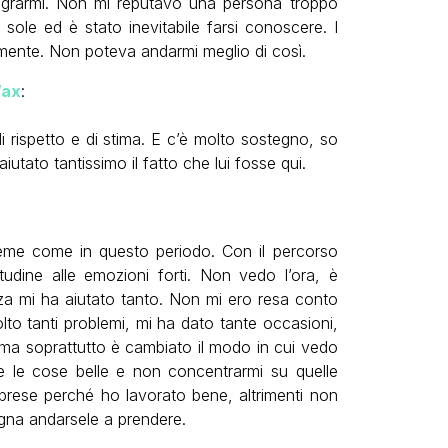
ntegrarmi. Non mi reputavo una persona troppo
ole ed è stato inevitabile farsi conoscere. I
emente. Non poteva andarmi meglio di così.
Wax
:
i rispetto e di stima. E c’è molto sostegno, so
utato tantissimo il fatto che lui fosse qui.
eme come in questo periodo. Con il percorso
tudine alle emozioni forti. Non vedo l’ora, è
za mi ha aiutato tanto. Non mi ero resa conto
lto tanti problemi, mi ha dato tante occasioni,
ta ma soprattutto è cambiato il modo in cui vedo
e le cose belle e non concentrarmi su quelle
rprese perché ho lavorato bene, altrimenti non
ogna andarsele a prendere.