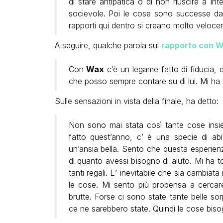
di stare antipatica o di non riuscire a i
socievole. Poi le cose sono successe da s
rapporti qui dentro si creano molto veloc
A seguire, qualche parola sul
rapporto con 
Con
Wax
c’è un legame fatto di fiducia, d
che posso sempre contare su di lui. Mi ha ai
Sulle sensazioni in vista della finale, ha detto:
Non sono mai stata così tante cose insi
fatto quest’anno, c’ è una specie di abi
un’ansia bella. Sento che questa esperien
di quanto avessi bisogno di aiuto. Mi ha to
tanti regali. E’ inevitabile che sia cambia
le cose. Mi sento più propensa a cercar
brutte. Forse ci sono state tante belle so
ce ne sarebbero state. Quindi le cose bis