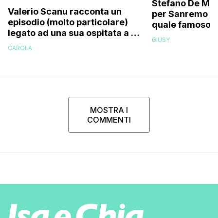
Stefano De Mart
Valerio Scanu racconta un
per Sanremo 2
episodio (molto particolare)
quale famoso c
legato ad una sua ospitata a Le
relativo entour
GIUSY
Iene mai andata in onda: “Belen
paparazzato
CAROLA
Rodriguez ha smesso di
rispondermi al telefono”
MOSTRA I
COMMENTI