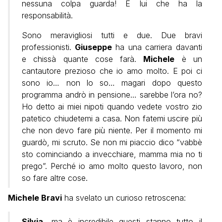
nessuna colpa guarda! È lui che ha la
responsabilità.
Sono meravigliosi tutti e due. Due bravi
professionisti.
Giuseppe
ha una carriera davanti
e chissà quante cose farà.
Michele
è un
cantautore prezioso che io amo molto. E poi ci
sono io… non lo so… magari dopo questo
programma andrò in pensione… sarebbe l’ora no?
Ho detto ai miei nipoti quando vedete vostro zio
patetico chiudetemi a casa. Non fatemi uscire più
che non devo fare più niente. Per il momento mi
guardò, mi scruto. Se non mi piaccio dico “vabbè
sto cominciando a invecchiare, mamma mia no ti
prego”. Perché io amo molto questo lavoro, non
so fare altre cose.
Michele Bravi
ha svelato un curioso retroscena:
Silvia,
ma è incredibile questi stanno tutto il