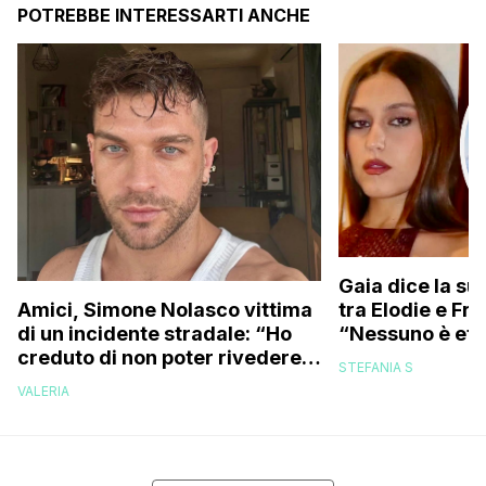
POTREBBE INTERESSARTI ANCHE
Gaia dice la su
tra Elodie e Fr
Amici, Simone Nolasco vittima
“Nessuno è ete
di un incidente stradale: “Ho
trovo folle che
creduto di non poter rivedere
STEFANIA S
più la mia famiglia”
VALERIA