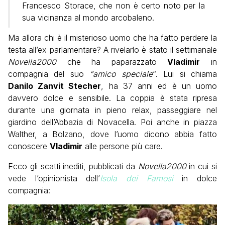
Francesco Storace, che non è certo noto per la
sua vicinanza al mondo arcobaleno.
Ma allora chi è il misterioso uomo che ha fatto perdere la
testa all’ex parlamentare? A rivelarlo è stato il settimanale
Novella2000
che ha paparazzato
Vladimir
in
compagnia del suo
“amico speciale
“. Lui si chiama
Danilo Zanvit Stecher
, ha 37 anni ed è un uomo
davvero dolce e sensibile. La coppia è stata ripresa
durante una giornata in pieno relax, passeggiare nel
giardino dell’Abbazia di Novacella. Poi anche in piazza
Walther, a Bolzano, dove l’uomo dicono abbia fatto
conoscere
Vladimir
alle persone più care.
Ecco gli scatti inediti, pubblicati da
Novella2000
in cui si
vede l’opinionista dell’
Isola dei Famosi
in dolce
compagnia: