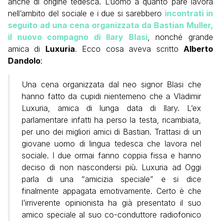
anche di origine tedesca. L’uomo a quanto pare lavora
nell’ambito del sociale e i due si sarebbero
incontrati in
seguito ad una cena organizzata da Bastian Muller,
il nuovo compagno di Ilary Blasi
, nonché grande
amica di
Luxuria
. Ecco cosa aveva scritto
Alberto
Dandolo
:
Una cena organizzata dal neo signor Blasi che
hanno fatto da cupidi nientemeno che a Vladimir
Luxuria, amica di lunga data di Ilary. L’ex
parlamentare infatti ha perso la testa, ricambiata,
per uno dei migliori amici di Bastian. Trattasi di un
giovane uomo di lingua tedesca che lavora nel
sociale. I due ormai fanno coppia fissa e hanno
deciso di non nascondersi più. Luxuria ad Oggi
parla di una “amicizia speciale” e si dice
finalmente appagata emotivamente. Certo è che
l’irriverente opinionista ha già presentato il suo
amico speciale al suo co-conduttore radiofonico