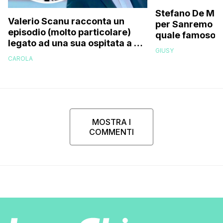
Stefano De Mart
Valerio Scanu racconta un
per Sanremo 2
episodio (molto particolare)
quale famoso c
legato ad una sua ospitata a Le
relativo entour
GIUSY
Iene mai andata in onda: “Belen
paparazzato
CAROLA
Rodriguez ha smesso di
rispondermi al telefono”
MOSTRA I
COMMENTI