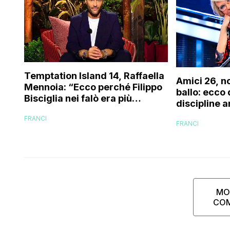
Temptation Island 14, Raffaella
Amici 26, n
Mennoia: “Ecco perché Filippo
ballo: ecco
Bisciglia nei falò era più
discipline a
coinvolto del solito”
scuola!
FRANCI
FRANCI
MO
CO