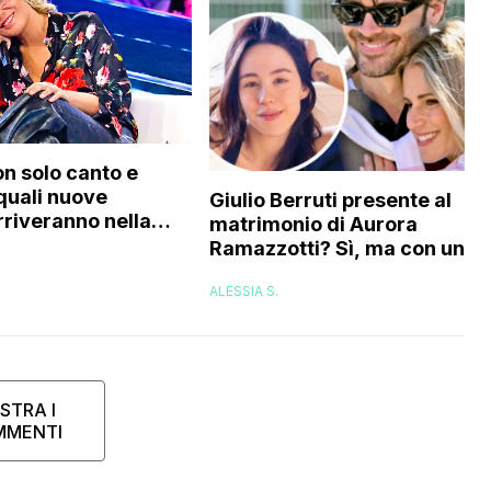
on solo canto e
 quali nuove
Giulio Berruti presente al
rriveranno nella
matrimonio di Aurora
Ramazzotti? Sì, ma con un
compromesso: ecco quale
ALESSIA S.
sarebbe
STRA I
MMENTI