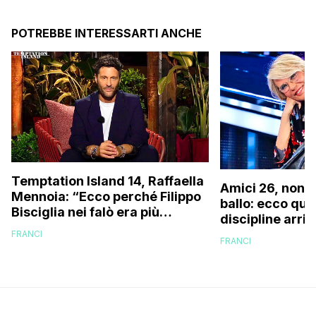
POTREBBE INTERESSARTI ANCHE
Temptation Island 14, Raffaella
Amici 26, non s
Mennoia: “Ecco perché Filippo
ballo: ecco qua
Bisciglia nei falò era più
discipline arri
coinvolto del solito”
scuola!
FRANCI
FRANCI