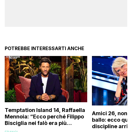
POTREBBE INTERESSARTI ANCHE
Temptation Island 14, Raffaella
Amici 26, non s
Mennoia: “Ecco perché Filippo
ballo: ecco qua
Bisciglia nei falò era più
discipline arri
coinvolto del solito”