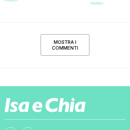
scuola!
FRANCI
FRANCI
MOSTRA I
COMMENTI