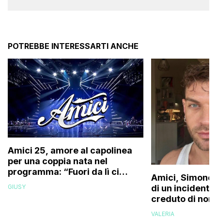
POTREBBE INTERESSARTI ANCHE
Amici 25, amore al capolinea
per una coppia nata nel
programma: “Fuori da lì ci
Amici, Simone 
siamo resi conto che…”
GIUSY
di un incidente
creduto di non 
più la mia fami
VALERIA