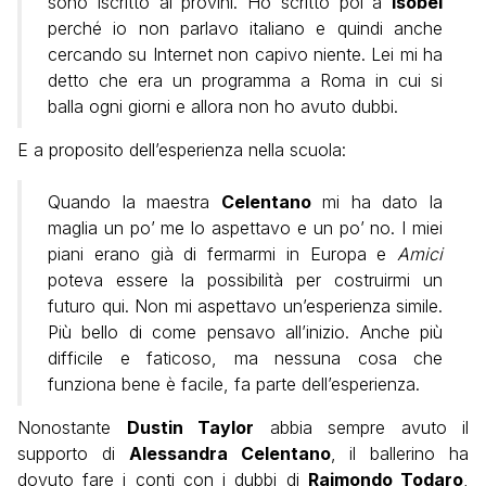
sono iscritto ai provini. Ho scritto poi a
Isobel
perché io non parlavo italiano e quindi anche
cercando su Internet non capivo niente. Lei mi ha
detto che era un programma a Roma in cui si
balla ogni giorni e allora non ho avuto dubbi.
E a proposito dell’esperienza nella scuola:
Quando la maestra
Celentano
mi ha dato la
maglia un po’ me lo aspettavo e un po’ no. I miei
piani erano già di fermarmi in Europa e
Amici
poteva essere la possibilità per costruirmi un
futuro qui. Non mi aspettavo un’esperienza simile.
Più bello di come pensavo all’inizio. Anche più
difficile e faticoso, ma nessuna cosa che
funziona bene è facile, fa parte dell’esperienza.
Nonostante
Dustin Taylor
abbia sempre avuto il
supporto di
Alessandra Celentano
, il ballerino ha
dovuto fare i conti con i dubbi di
Raimondo Todaro
,