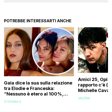
POTREBBE INTERESSARTI ANCHE
Amici 25, Opi s
Gaia dice la sua sulla relazione
rapporto c’è (da
tra Elodie e Franceska:
Michelle Caval
“Nessuno è etero al 100%,
VALERIA
trovo folle che…”
STEFANIA S