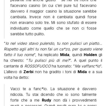
facevano casino (in cui c’eri pure tu) facevano
davvero il maggior casino la situazione sarebbe
cambiata. Invece non è cambiata quindi forse
non eravamo solo tre. Mi sono stufato di essere
individuato come quello che se non ci fosse
sarebbe tutto pulito.
“
Io nel video stavo pulendo, tu non pulisci un piatto…
Rispetto agli altri tu non fai un ca*zo, per questo viene
fatto il tuo nome
“, ha replicato
Mida
, quindi
Holden
gli
ha chiesto: “
Tu pulisci più di me?
“. A quel punto il
cantante di
ROSSOFUOCO
ha tuonato: “
Ma vaffanc*lo
“.
L’allievo di
Zerbi
non ha gradito i toni di
Mida
e a sua
volta ha detto:
Vacci te a fanc*lo. La situazione è davvero
ridicola. Tu stai dicendo che io sono talmente
forte che a me
Rudy
non dà i provvedimenti
giusti e necessari. Quindi insulti pure lui e pensi