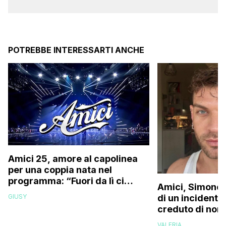
POTREBBE INTERESSARTI ANCHE
Amici 25, amore al capolinea
per una coppia nata nel
programma: “Fuori da lì ci
Amici, Simone 
siamo resi conto che…”
GIUSY
di un incidente
creduto di non 
più la mia fami
VALERIA