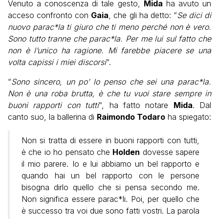
Venuto a conoscenza di tale gesto,
Mida
ha avuto un
acceso confronto con
Gaia
, che gli ha detto: “
Se dici di
nuovo parac*la ti giuro che ti meno perché non è vero.
Sono tutto tranne che parac*la. Per me lui sul fatto che
non è l’unico ha ragione. Mi farebbe piacere se una
volta capissi i miei discorsi
“.
“
Sono sincero, un po’ lo penso che sei una parac*la.
Non è una roba brutta, è che tu vuoi stare sempre in
buoni rapporti con tutti
“, ha fatto notare
Mida
. Dal
canto suo, la ballerina di
Raimondo Todaro
ha spiegato:
Non si tratta di essere in buoni rapporti con tutti,
è che io ho pensato che
Holden
dovesse sapere
il mio parere. Io e lui abbiamo un bel rapporto e
quando hai un bel rapporto con le persone
bisogna dirlo quello che si pensa secondo me.
Non significa essere parac*li. Poi, per quello che
è successo tra voi due sono fatti vostri. La parola