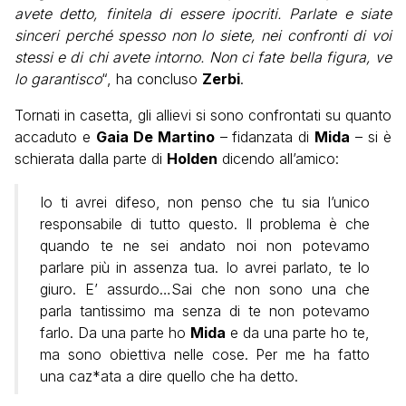
avete detto, finitela di essere ipocriti. Parlate e siate
sinceri perché spesso non lo siete, nei confronti di voi
stessi e di chi avete intorno. Non ci fate bella figura, ve
lo garantisco
“, ha concluso
Zerbi
.
Tornati in casetta, gli allievi si sono confrontati su quanto
accaduto e
Gaia De Martino
– fidanzata di
Mida
– si è
schierata dalla parte di
Holden
dicendo all’amico:
Io ti avrei difeso, non penso che tu sia l’unico
responsabile di tutto questo. Il problema è che
quando te ne sei andato noi non potevamo
parlare più in assenza tua. Io avrei parlato, te lo
giuro. E’ assurdo…Sai che non sono una che
parla tantissimo ma senza di te non potevamo
farlo. Da una parte ho
Mida
e da una parte ho te,
ma sono obiettiva nelle cose. Per me ha fatto
una caz*ata a dire quello che ha detto.