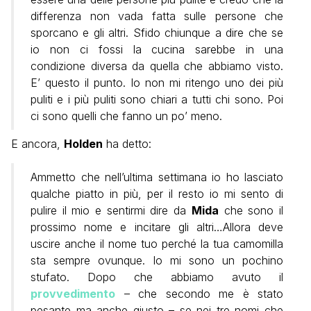
differenza non vada fatta sulle persone che
sporcano e gli altri. Sfido chiunque a dire che se
io non ci fossi la cucina sarebbe in una
condizione diversa da quella che abbiamo visto.
E’ questo il punto. Io non mi ritengo uno dei più
puliti e i più puliti sono chiari a tutti chi sono. Poi
ci sono quelli che fanno un po’ meno.
E ancora,
Holden
ha detto:
Ammetto che nell’ultima settimana io ho lasciato
qualche piatto in più, per il resto io mi sento di
pulire il mio e sentirmi dire da
Mida
che sono il
prossimo nome e incitare gli altri…Allora deve
uscire anche il nome tuo perché la tua camomilla
sta sempre ovunque. Io mi sono un pochino
stufato. Dopo che abbiamo avuto il
provvedimento
– che secondo me è stato
pesante ma anche giusto – se nei tre nomi che