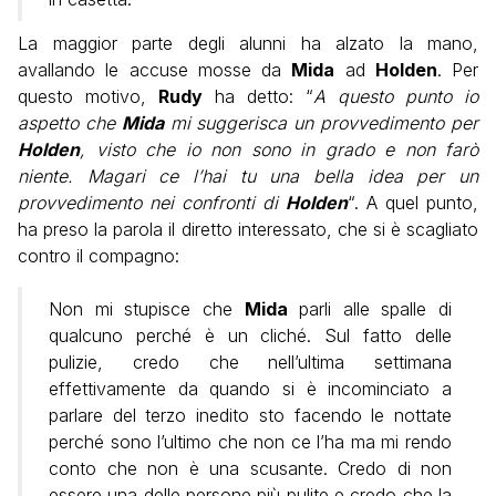
La maggior parte degli alunni ha alzato la mano,
avallando le accuse mosse da
Mida
ad
Holden
. Per
questo motivo,
Rudy
ha detto: “
A questo punto io
aspetto che
Mida
mi suggerisca un provvedimento per
Holden
, visto che io non sono in grado e non farò
niente. Magari ce l’hai tu una bella idea per un
provvedimento nei confronti di
Holden
“. A quel punto,
ha preso la parola il diretto interessato, che si è scagliato
contro il compagno:
Non mi stupisce che
Mida
parli alle spalle di
qualcuno perché è un cliché. Sul fatto delle
pulizie, credo che nell’ultima settimana
effettivamente da quando si è incominciato a
parlare del terzo inedito sto facendo le nottate
perché sono l’ultimo che non ce l’ha ma mi rendo
conto che non è una scusante. Credo di non
essere una delle persone più pulite e credo che la