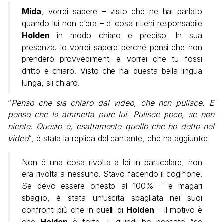
Mida
, vorrei sapere – visto che ne hai parlato
quando lui non c’era – di cosa ritieni responsabile
Holden
in modo chiaro e preciso. In sua
presenza. Io vorrei sapere perché pensi che non
prenderò provvedimenti e vorrei che tu fossi
dritto e chiaro. Visto che hai questa bella lingua
lunga, sii chiaro.
“
Penso che sia chiaro dal video, che non pulisce. E
penso che lo ammetta pure lui. Pulisce poco, se non
niente. Questo è, esattamente quello che ho detto nel
video
“, è stata la replica del cantante, che ha aggiunto:
Non è una cosa rivolta a lei in particolare, non
era rivolta a nessuno. Stavo facendo il cogl*one.
Se devo essere onesto al 100% – e magari
sbaglio, è stata un’uscita sbagliata nei suoi
confronti più che in quelli di
Holden
– il motivo è
che
Holden
è forte. E quindi ho pensato “se