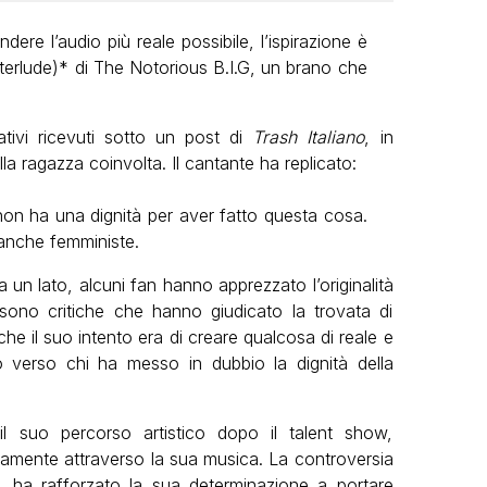
ere l’audio più reale possibile, l’ispirazione è
terlude)* di The Notorious B.I.G, un brano che
ivi ricevuti sotto un post di
Trash Italiano
, in
lla ragazza coinvolta. Il cantante ha replicato:
non ha una dignità per aver fatto questa cosa.
 anche femministe.
da un lato, alcuni fan hanno apprezzato l’originalità
ci sono critiche che hanno giudicato la trovata di
 che il suo intento era di creare qualcosa di reale e
 verso chi ha messo in dubbio la dignità della
l suo percorso artistico dopo il talent show,
eramente attraverso la sua musica. La controversia
, ha rafforzato la sua determinazione a portare