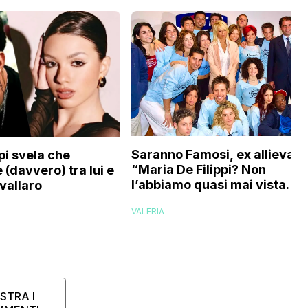
Saranno Famosi, ex allieva:
pi svela che
“Maria De Filippi? Non
 (davvero) tra lui e
l’abbiamo quasi mai vista. No
vallaro
evaporati come fantasmi,
VALERIA
voglio credere che…”
STRA I