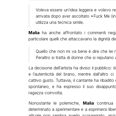
Voleva essere un’idea leggera e volevo rend
arrivata dopo aver ascoltato *Fuck Me (in
utilizza una tecnica simile.
Malìa
ha anche affrontato i commenti negat
particolare quelli che attaccavano la dignità de
Quello che non mi va bene è dire che lei 
Peraltro si tratta di donne che si reputano
La decisione dell’artista ha diviso il pubblico: 
e l’autenticità del brano, mentre dall’altro 
cattivo gusto. Tuttavia, il cantante ha ribadito
spontaneo, e ha espresso il suo disappunto
ragazza coinvolta.
Nonostante le polemiche,
Malìa
continua i
determinato a sperimentare e a esprimersi lib
attuale non sembra averlo scoraggiato, anzi