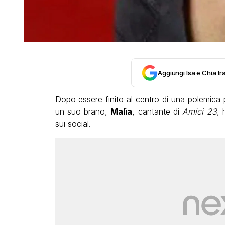
Aggiungi Isa e Chia tra
Dopo essere finito al centro di una polemica p
un suo brano,
Malìa
, cantante di
Amici 23
, 
sui social.