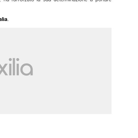
lìa
.