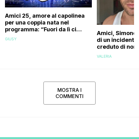
Amici 25, amore al capolinea
per una coppia nata nel
programma: “Fuori da lì ci
Amici, Simone 
siamo resi conto che…”
GIUSY
di un incidente
creduto di non 
più la mia fami
VALERIA
MOSTRA I
COMMENTI