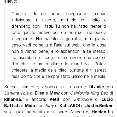
allievo:
Compito di un buon insegnante sarebbe
individuare il talento, metterlo in risalto e
difenderlo con i fatti. Tu non hai fatto niente di
tutto questo motivo per cui non sei una buona
insegnante. Hai parlato di genialità, ma guarda
caso vedi come gira l’aria sul web, che le cose
non ti vanno bene, e lo abbandoni a se stesso.
Lo lasci libero di scegliere la canzone che vuole e
dici che se arriva ultimo lo mandi via. Potevi
chiedere la media delle dieci puntate e ti saresti
resa conto che è sempre stato ultimo nella media.
Successivamente, si sono esibiti, in ordine:
Lil Jolie
con
L’anima vola
di
Elisa
e
Mew
con
California King Bed
di
Rihanna
. E ancora:
Petit
con
Emozioni
di
Lucio
Battisti
e
Mida
con
Stay
di
Kid LAROI
e
Justin Bieber
sulla quale ha scritto delle barre. A seguire,
Holden
ha