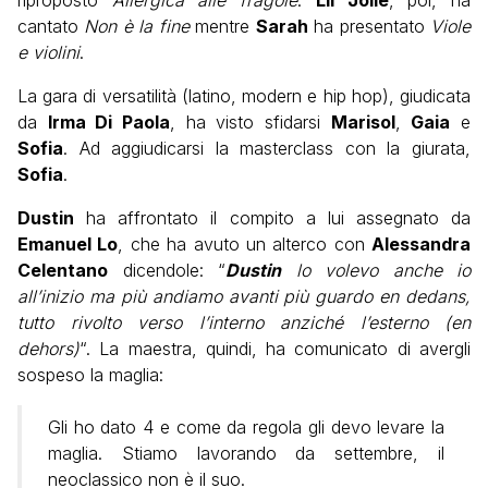
riproposto
Allergica alle fragole
.
Lil Jolie
, poi, ha
cantato
Non è la fine
mentre
Sarah
ha presentato
Viole
e violini
.
La gara di versatilità (latino, modern e hip hop), giudicata
da
Irma Di Paola
, ha visto sfidarsi
Marisol
,
Gaia
e
Sofia
. Ad aggiudicarsi la masterclass con la giurata,
Sofia
.
Dustin
ha affrontato il compito a lui assegnato da
Emanuel Lo
, che ha avuto un alterco con
Alessandra
Celentano
dicendole: “
Dustin
lo volevo anche io
all’inizio ma più andiamo avanti più guardo en dedans,
tutto rivolto verso l’interno anziché l’esterno (en
dehors)
“.
La maestra, quindi, ha comunicato di avergli
sospeso la maglia:
Gli ho dato 4 e come da regola gli devo levare la
maglia. Stiamo lavorando da settembre, il
neoclassico non è il suo.