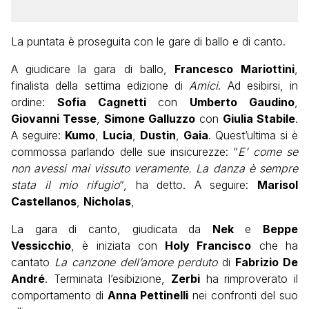
La puntata è proseguita con le gare di ballo e di canto.
A giudicare la gara di ballo,
Francesco
Mariottini
,
finalista della settima edizione di
Amici
. Ad esibirsi, in
ordine:
Sofia Cagnetti
con
Umberto Gaudino
,
Giovanni Tesse
,
Simone Galluzzo
con
Giulia Stabile
.
A seguire:
Kumo
,
Lucia
,
Dustin
,
Gaia
. Quest’ultima si è
commossa parlando delle sue insicurezze: “
E’ come se
non avessi mai vissuto veramente. La danza è sempre
stata il mio rifugio
“, ha detto. A seguire:
Marisol
Castellanos
,
Nicholas
,
La gara di canto, giudicata da
Nek
e
Beppe
Vessicchio
, è iniziata con
Holy Francisco
che ha
cantato
La canzone dell’amore perduto
di
Fabrizio De
André
. Terminata l’esibizione,
Zerbi
ha rimproverato il
comportamento di
Anna Pettinelli
nei confronti del suo