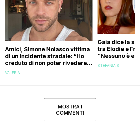
Gaia dice la su
tra Elodie e Fr
Amici, Simone Nolasco vittima
“Nessuno è ete
di un incidente stradale: “Ho
trovo folle che
creduto di non poter rivedere
STEFANIA S
più la mia famiglia”
VALERIA
MOSTRA I
COMMENTI