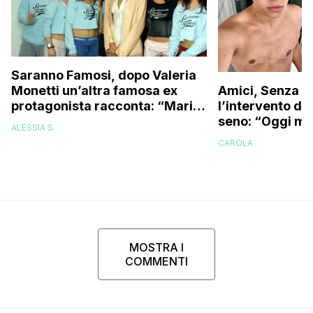
Saranno Famosi, dopo Valeria
Monetti un’altra famosa ex
Amici, Senza C
protagonista racconta: “Maria
l’intervento di
De Filippi si sedeva con noi a
seno: “Oggi mi
ALESSIA S.
fumare una sigaretta, ma
specchio e…”
CAROLA
noi…”
MOSTRA I
COMMENTI