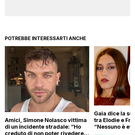
POTREBBE INTERESSARTI ANCHE
Gaia dice la su
tra Elodie e Fr
Amici, Simone Nolasco vittima
“Nessuno è ete
di un incidente stradale: “Ho
trovo folle che
creduto di non poter rivedere