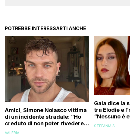
POTREBBE INTERESSARTI ANCHE
Gaia dice la su
tra Elodie e Fr
Amici, Simone Nolasco vittima
“Nessuno è ete
di un incidente stradale: “Ho
trovo folle che
creduto di non poter rivedere
STEFANIA S
più la mia famiglia”
VALERIA