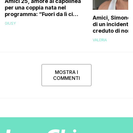
Amici 25, amore al capolinea
per una coppia nata nel
programma: “Fuori da lì ci
Amici, Simone 
siamo resi conto che…”
GIUSY
di un incidente
creduto di non 
più la mia fami
VALERIA
MOSTRA I
COMMENTI