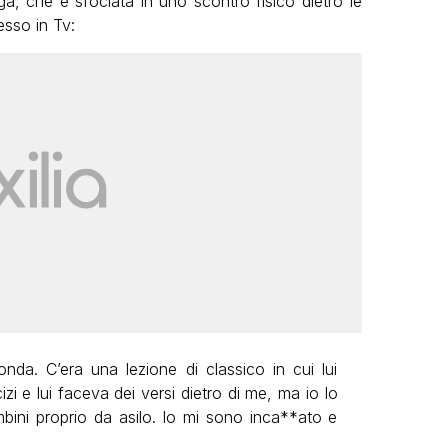
ga, che è sfociata in uno scontro fisico dietro le
sso in Tv:
da. C’era una lezione di classico in cui lui
zi e lui faceva dei versi dietro di me, ma io lo
ini proprio da asilo. Io mi sono inca**ato e