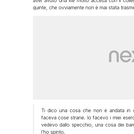
aver avuto una lite molto accesa con il colle
quinte, che ovviamente non è mai stata trasme
Ti dico una cosa che non è andata in on
faceva cose strane. Io facevo i miei eserci
vedevo dallo specchio, una cosa dei bamb
l’ho spinto.