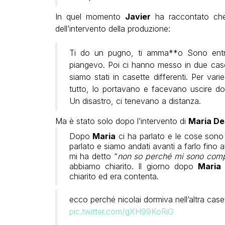
In quel momento
Javier
ha raccontato che 
dell’intervento della produzione:
Ti do un pugno, ti amma**o Sono entrat
piangevo. Poi ci hanno messo in due case
siamo stati in casette differenti. Per var
tutto, lo portavano e facevano uscire do
Un disastro, ci tenevano a distanza.
Ma è stato solo dopo l’intervento di
Maria De 
Dopo
Maria
ci ha parlato e le cose sono
parlato e siamo andati avanti a farlo fino a
mi ha detto “
non so perché mi sono comp
abbiamo chiarito. Il giorno dopo
Maria
chiarito ed era contenta.
ecco perché nicolai dormiva nell’altra casett
pic.twitter.com/gXH99KoRiG