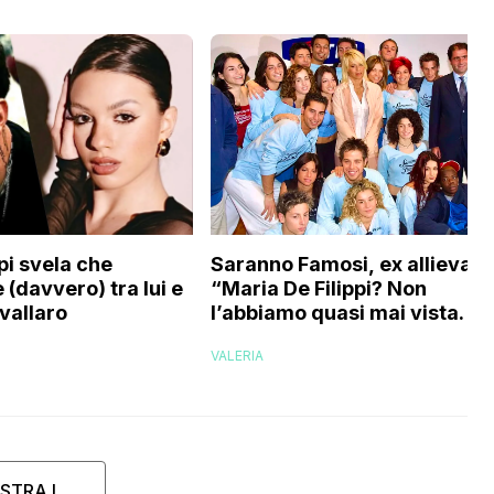
Saranno Famosi, ex allieva:
pi svela che
“Maria De Filippi? Non
 (davvero) tra lui e
l’abbiamo quasi mai vista. No
vallaro
evaporati come fantasmi,
VALERIA
voglio credere che…”
STRA I