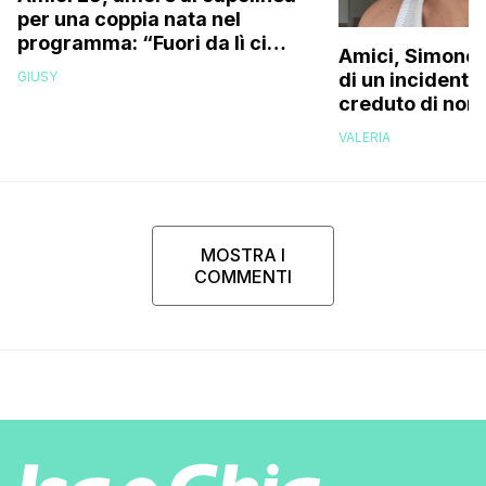
per una coppia nata nel
programma: “Fuori da lì ci
Amici, Simone 
siamo resi conto che…”
GIUSY
di un incidente
creduto di non 
più la mia fami
VALERIA
MOSTRA I
COMMENTI