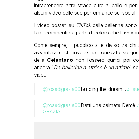
intraprendere altre strade oltre al ballo e pe
alcuni video delle sue performance sui social.
I video postati su
TikTok
dalla ballerina sono 
tanti commenti da parte di coloro che l’avevan
Come sempre, il pubblico si è diviso tra ch
avventura e chi invece ha ironizzato su qu
della
Celentano
non fossero quindi poi cos
ancora “
Da ballerina a attrice è un attimo
” so
video.
@rosadigrazia00
Building the dream…
♬ suo
@rosadigrazia00
Datti una calmata Demè!
♬
GRAZIA