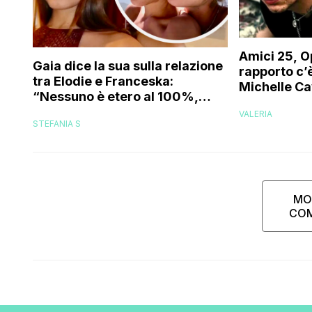
Amici 25, O
Gaia dice la sua sulla relazione
rapporto c’è
tra Elodie e Franceska:
Michelle Ca
“Nessuno è etero al 100%,
trovo folle che…”
VALERIA
STEFANIA S
MO
CO