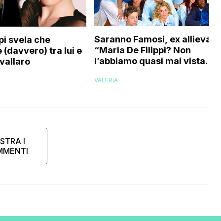
Saranno Famosi, ex allieva:
pi svela che
“Maria De Filippi? Non
 (davvero) tra lui e
l’abbiamo quasi mai vista. No
vallaro
evaporati come fantasmi,
VALERIA
voglio credere che…”
STRA I
MMENTI