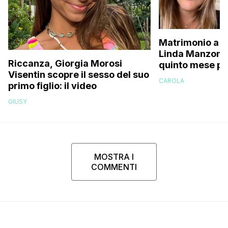
Matrimonio a p
Linda Manzoni s
Riccanza, Giorgia Morosi
quinto mese p
Visentin scopre il sesso del suo
essere in attes
CAROLA
primo figlio: il video
femminuccia, 
volevamo chia
GIUSY
MOSTRA I
COMMENTI