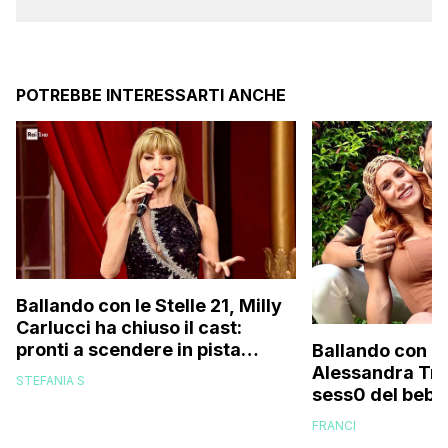
POTREBBE INTERESSARTI ANCHE
Ballando con le Stelle 21, Milly
Carlucci ha chiuso il cast:
pronti a scendere in pista
Ballando con le
anche un personaggio molto
Alessandra Tripo
STEFANIA S
discusso e un ex del Gf Vip
sess0 del bebè 
FRANCI