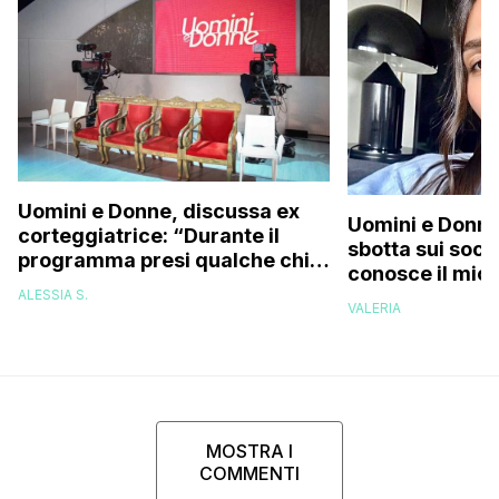
Uomini e Donne, discussa ex
Uomini e Donne,
corteggiatrice: “Durante il
sbotta sui socia
programma presi qualche chilo
conosce il mio
e mi riempirono di insulti, la
deve permetter
ALESSIA S.
presi talmente male che…”
VALERIA
MOSTRA I
COMMENTI