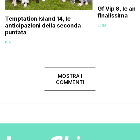
Gf Vip 8, le ant
finalissima
Temptation Island 14, le
anticipazioni della seconda
CHIA
puntata
ISA
MOSTRA I
COMMENTI