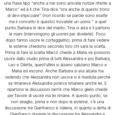
una frase tipo “anche a me sono arrivate notizie riferite a
Marco” ed è li che Tina dice “ora anche di questo trono
di devi impicciare” (non ricordo se parole sono esatte
ma il concetto è questo) trovatele un uomo “ a quel
punto Barbara le dice del marito. Tina si alza e li partono
le mani (intervengono gli uomini per dividerle). Poco
dopo fanno uscire le corteggiatrici, prima di fare vedere
le esterne chiedono secondo loro chi sarà la scelta.
Prima di fare la scelta Marco chiede a Maria se possono
uscire dallo studio prima di tutti Alessandra e poi Barbara,
Leo e Diletta, quest’ultimi si alzano salutano Marco e
Maria ed escono. Anche Barbara si era alzata ma
vedendo che Alessandra non usciva si è riseduta perché
se rimaneva Alessandra poteva rimanere anche lei. E
ripartono le discussioni tant’è che Marco glielo chiede
per favore di uscire ma lei rimane. A questo punto, se
non sbaglio, prima e non dopo le esterne, c’è una
discussione tra Gianfranco e Valeria, in quanto a detta di
Gianfranco durante la discussione tra Alessandra e