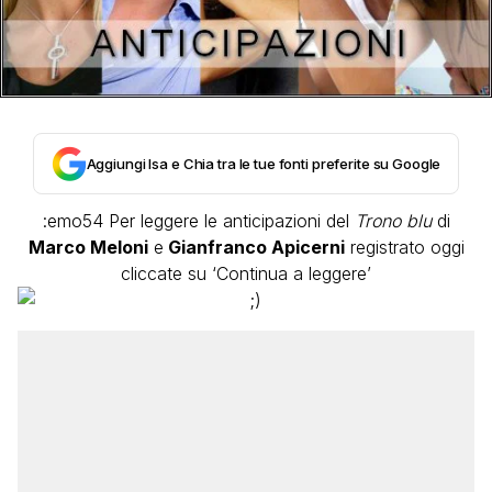
Aggiungi Isa e Chia tra le tue fonti preferite su Google
:emo54 Per leggere le anticipazioni del
Trono blu
di
Marco Meloni
e
Gianfranco Apicerni
registrato oggi
cliccate su ‘Continua a leggere’