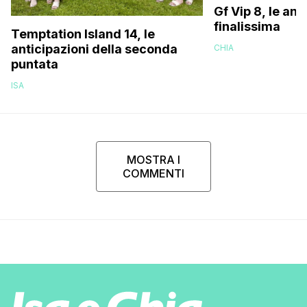
Gf Vip 8, le ant
finalissima
Temptation Island 14, le
anticipazioni della seconda
CHIA
puntata
ISA
MOSTRA I
COMMENTI