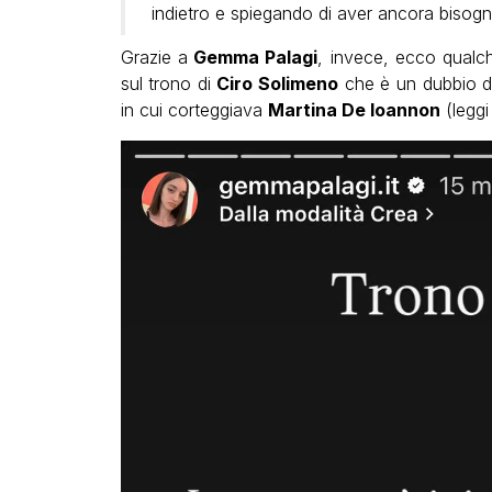
indietro e spiegando di aver ancora bisog
Grazie a
Gemma Palagi
, invece, ecco qualche
sul trono di
Ciro Solimeno
che è un dubbio do
in cui corteggiava
Martina De Ioannon
(legg