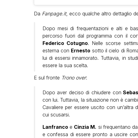
Da
Fanpage.it
, ecco qualche altro dettaglio de
Dopo mesi di frequentazioni e alti e bass
percorso fuori dal programma con il cor
Federico Cotugno
. Nelle scorse setti
esterna con
Ernesto
sotto il cielo di Rom
lui di essersi innamorato. Tuttavia, in st
essere la sua scelta.
E sul fronte
Trono over
:
Dopo aver deciso di chiudere con
Sebas
con lui. Tuttavia, la situazione non è camb
Cavaliere per essere uscito con un’altra 
cui scusarsi.
Lanfranco
e
Cinzia M.
si frequentano da p
e confessa di essere pronto a uscire co