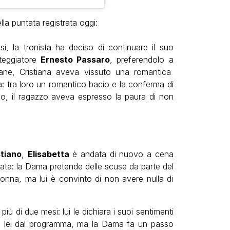
lla puntata registrata oggi:
i, la tronista ha deciso di continuare il suo
teggiatore
Ernesto Passaro
, preferendolo a
mane, Cristiana aveva vissuto una romantica
a: tra loro un romantico bacio e la conferma di
udio, il ragazzo aveva espresso la paura di non
tiano
,
Elisabetta
è andata di nuovo a cena
iata: la Dama pretende delle scuse da parte del
donna, ma lui è convinto di non avere nulla di
iù di due mesi: lui le dichiara i suoi sentimenti
n lei dal programma, ma la Dama fa un passo