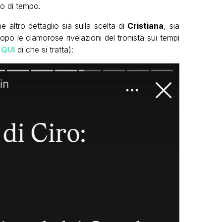
no di tempo.
 altro dettaglio sia sulla scelta di
Cristiana
, sia
po le clamorose rivelazioni del tronista sui tempi
i
QUI
di che si tratta):