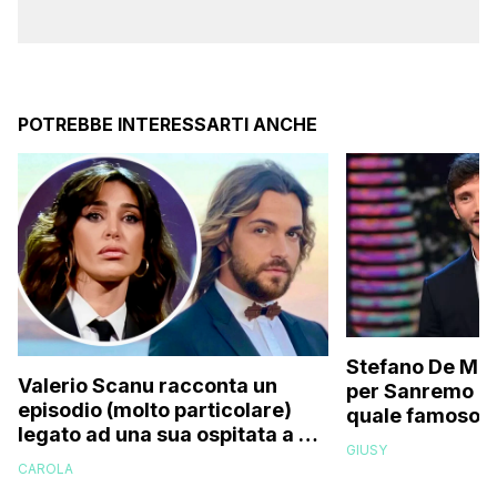
POTREBBE INTERESSARTI ANCHE
Stefano De Mart
Valerio Scanu racconta un
per Sanremo 2
episodio (molto particolare)
quale famoso c
legato ad una sua ospitata a Le
relativo entour
GIUSY
Iene mai andata in onda: “Belen
paparazzato
CAROLA
Rodriguez ha smesso di