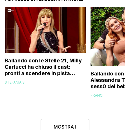
Ballando con le Stelle 21, Milly
Carlucci ha chiuso il cast:
pronti a scendere in pista
Ballando con le
anche un personaggio molto
Alessandra Tripo
STEFANIA S
discusso e un ex del Gf Vip
sess0 del bebè 
FRANCI
MOSTRA I