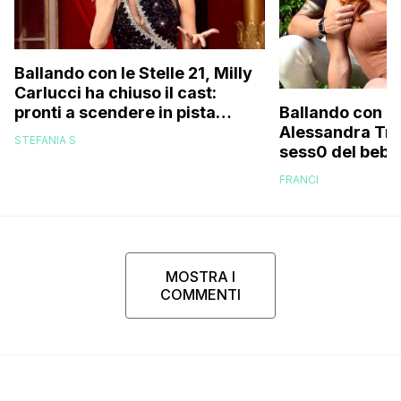
Ballando con le Stelle 21, Milly
Carlucci ha chiuso il cast:
pronti a scendere in pista
Ballando con le
anche un personaggio molto
Alessandra Tripo
STEFANIA S
discusso e un ex del Gf Vip
sess0 del bebè 
FRANCI
MOSTRA I
COMMENTI