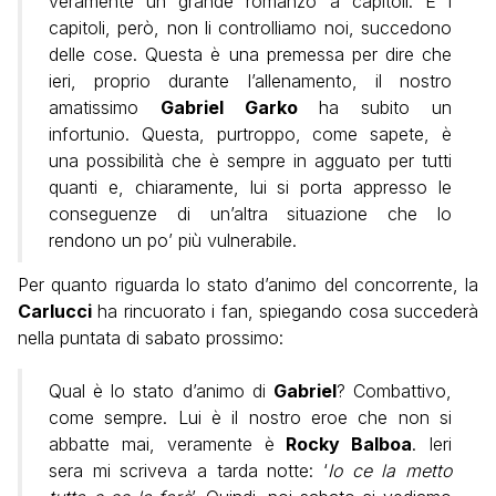
veramente un grande romanzo a capitoli. E i
capitoli, però, non li controlliamo noi, succedono
delle cose. Questa è una premessa per dire che
ieri, proprio durante l’allenamento, il nostro
amatissimo
Gabriel Garko
ha subito un
infortunio. Questa, purtroppo, come sapete, è
una possibilità che è sempre in agguato per tutti
quanti e, chiaramente, lui si porta appresso le
conseguenze di un’altra situazione che lo
rendono un po’ più vulnerabile.
Per quanto riguarda lo stato d’animo del concorrente, la
Carlucci
ha rincuorato i fan, spiegando cosa succederà
nella puntata di sabato prossimo:
Qual è lo stato d’animo di
Gabriel
? Combattivo,
come sempre. Lui è il nostro eroe che non si
abbatte mai, veramente è
Rocky Balboa
. Ieri
sera mi scriveva a tarda notte: ‘
Io ce la metto