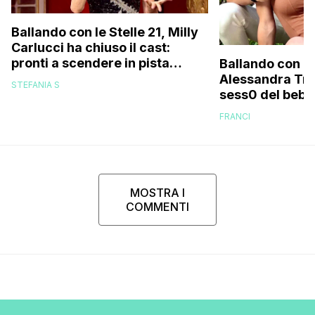
Ballando con le Stelle 21, Milly
Carlucci ha chiuso il cast:
pronti a scendere in pista
Ballando con le
anche un personaggio molto
Alessandra Tripo
STEFANIA S
discusso e un ex del Gf Vip
sess0 del bebè 
FRANCI
MOSTRA I
COMMENTI