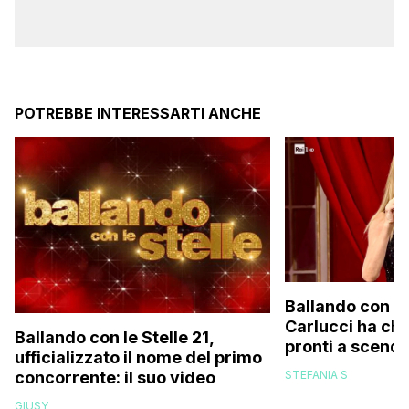
POTREBBE INTERESSARTI ANCHE
Ballando con le 
Carlucci ha chiu
Ballando con le Stelle 21,
pronti a scende
ufficializzato il nome del primo
anche un pers
concorrente: il suo video
STEFANIA S
discusso e un e
GIUSY