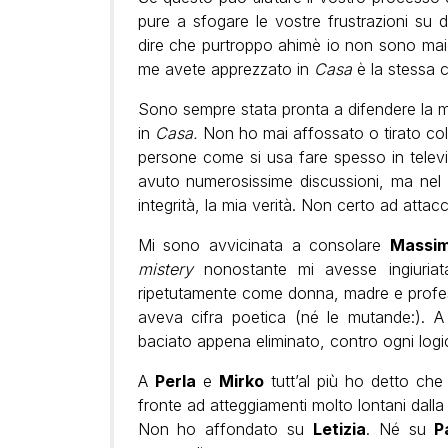
pure a sfogare le vostre frustrazioni su d
dire che purtroppo ahimè io non sono mai 
me avete apprezzato in
Casa
è la stessa 
Sono sempre stata pronta a difendere la m
in
Casa.
Non ho mai affossato o tirato colp
persone come si usa fare spesso in televi
avuto numerosissime discussioni, ma nel 
integrità, la mia verità. Non certo ad attacca
Mi sono avvicinata a consolare
Massim
mistery
nonostante mi avesse ingiuria
ripetutamente come donna, madre e profes
aveva cifra poetica (né le mutande:). 
baciato appena eliminato, contro ogni logi
A
Perla
e
Mirko
tutt’al più ho detto ch
fronte ad atteggiamenti molto lontani dalla 
Non ho affondato su
Letizia
. Né su
P