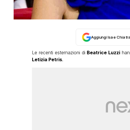
Aggiungi Isa e Chia tra
Le recenti esternazioni di
Beatrice Luzzi
hann
Letizia Petris
.