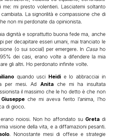
i me: mi presto volentieri. Lasciatemi soltanto
cambiata. La signorilità e compassione che di
che non mi perdonate da opinionista.
ia dignità e soprattutto buona fede ma, anche
i per decapitare esseri umani, mai tranciato le
sione (o sui social) per emergere. In
Casa
ho
95% dei casi, erano volte a difendere la mia
re gli altri. Ho perdonato infinite volte.
iliano
quando usci
Heidi
e lo abbracciai in
ta per mesi. Ad
Anita
che mi ha insultata
sionista il massimo che le ho detto è che non
A
Giuseppe
che mi aveva ferito l’anima, l’ho
ca di gioco.
e erano noiosi. Non ho affondato su
Greta
di
mia visione della vita, e a diffamazioni pesanti.
aolo
. Nonostante mesi di offese e strategie