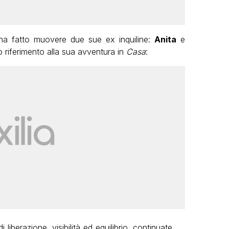
ha fatto muovere due sue ex inquiline:
Anita
e
riferimento alla sua avventura in
Casa
:
liberazione, visibilità ed equilibrio, continuate