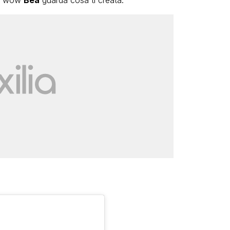
 ah wow
Bea
guarda cosa ti creata.