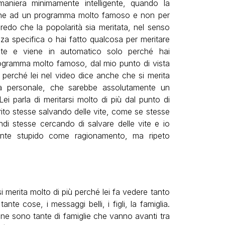
aniera minimamente intelligente, quando la
zione ad un programma molto famoso e non per
edo che la popolarità sia meritata, nel senso
a specifica o hai fatto qualcosa per meritare
nte e viene in automatico solo perché hai
ogramma molto famoso, dal mio punto di vista
 perché lei nel video dice anche che si merita
ta personale, che sarebbe assolutamente un
i parla di meritarsi molto di più dal punto di
rito stesse salvando delle vite, come se stesse
ndi stesse cercando di salvare delle vite e io
mente stupido come ragionamento, ma ripeto
si merita molto di più perché lei fa vedere tanto
nte cose, i messaggi belli, i figli, la famiglia.
ne sono tante di famiglie che vanno avanti tra