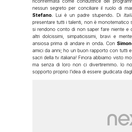
riconfermata come conduttrice del progra
nessun segreto per
conciliare il ruolo di
Stefano
. Lui è un padre stupendo. Di
Ital
presentare tutti i talenti, non è monotematico
si rendono conto di non saper fare niente e 
altri dolcissimi, simpaticissimi, bravi e me
ansiosa prima di andare in onda. Con
Simon
amici da anni; ho un buon rapporto con tutti 
sacri della tv italiana! Finora abbiamo visto mol
ma senza di loro non ci divertiremmo. Io n
sopporto proprio l’idea di essere giudicata dagli 