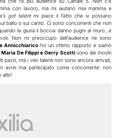
mma che fa più audience su Canale 5. Non c’è
 mamma con lavoro, ma mi aiutano mia mamma e
ia’s got talent
mi piace il fatto che si possano
 sul ballo o sul canto. Ci sono concorrenti che non
quando la giuria li boccia danno pugni al muro…e
ritevoli. Non mi preoccupo dell’audience né sono
e Annicchiarico
ho un ottimo rapporto e siamo
e
Maria De Filippi e Gerry Scotti
sono dei mostri
ti pazzi, ma i veri talenti non sono ancora arrivati,
on avrei mai partecipato come concorrente: non
altri!