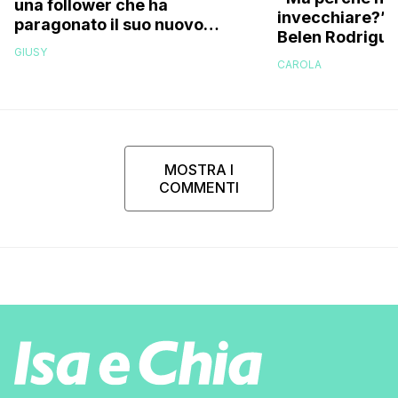
una follower che ha
invecchiare?”: l
paragonato il suo nuovo
Belen Rodriguez
compagno all’ex marito
GIUSY
Stefano De Martino
CAROLA
MOSTRA I
COMMENTI