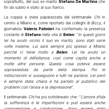
soprattutto, del suo ex marito
Stefano De Martino
che
fin da subito è stato al suo fianco.
La coppia è stata paparazzata dal settimanale
Chi
in
centro a Milano e, come riportato dai colleghi di
Biccy
, il
giornalista
Valerio Palmieri
ha confermato la presenza
costante di
Stefano
nella vita di
Belen
: “
In questi giorni
lei ha avuto vicino il suo ex marito, sono stati varie
volte insieme. Lui sarà sempre più spesso a Milano
perché ci tiene molto a
Belen
. Lei ha avuto un
momento di défaillance, così come capita anche a
molte altre persone. Questa cosa poteva essere
soprasseduta da parte della stampa. Poi le
indiscrezioni si susseguono e tutti ne parlano. Lei però
è sempre stata chiara e ha parlato al pubblico dei
problemi con l’ansia e la depressione
“.
Il settimanale
Chi
ha poi sottolineato che: “
L’amore sfida
la sofferenza e le imperfezioni e può essere anche
comprensione e condivisione, dopo essere stato