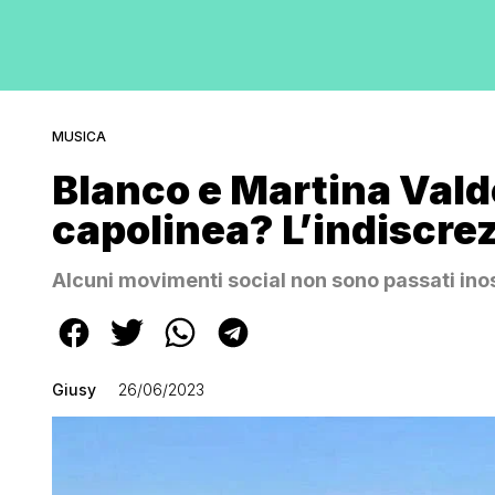
MUSICA
Blanco e Martina Valde
capolinea? L’indiscre
Alcuni movimenti social non sono passati inos
Giusy
26/06/2023