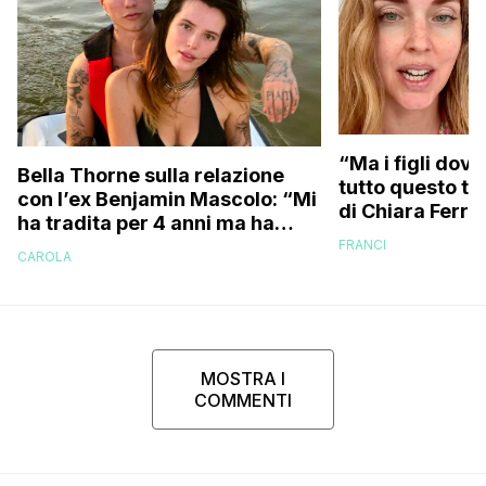
“Ma i figli dove
Bella Thorne sulla relazione
tutto questo te
con l’ex Benjamin Mascolo: “Mi
di Chiara Ferra
ha tradita per 4 anni ma ha
risponde anche 
sostenuto che non contava
FRANCI
essere ingrass
CAROLA
perché…”
MOSTRA I
COMMENTI