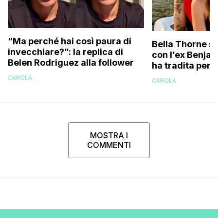
“Ma perché hai così paura di
Bella Thorne su
invecchiare?”: la replica di
con l’ex Benja
Belen Rodriguez alla follower
ha tradita per 
sostenuto che 
CAROLA
CAROLA
perché…”
MOSTRA I
COMMENTI