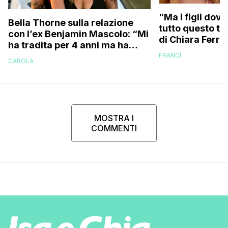
“Ma i figli dove
Bella Thorne sulla relazione
tutto questo te
con l’ex Benjamin Mascolo: “Mi
di Chiara Ferra
ha tradita per 4 anni ma ha
risponde anche 
sostenuto che non contava
FRANCI
essere ingrass
CAROLA
perché…”
MOSTRA I
COMMENTI